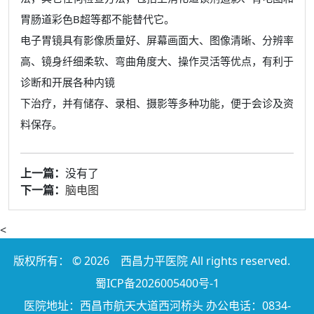
胃肠道彩色B超等都不能替代它。
电子胃镜具有影像质量好、屏幕画面大、图像清晰、分辨率
高、镜身纤细柔软、弯曲角度大、操作灵活等优点，有利于
诊断和开展各种内镜
下治疗，并有储存、录相、摄影等多种功能，便于会诊及资
料保存。
上一篇：
没有了
下一篇：
脑电图
<
版权所有： © 2026
西昌力平医院
All rights reserved.
蜀ICP备2026005400号-1
医院地址：西昌市航天大道西河桥头 办公电话：0834-